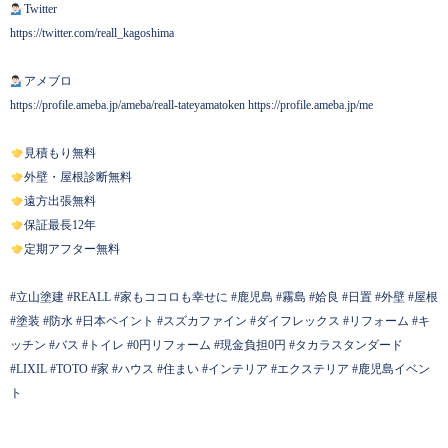
Twitter
https://twitter.com/reall_kagoshima
アメブロ
https://profile.ameba.jp/ameba/reall-tateyamatoken https://profile.ameba.jp/me
見積もり無料
外壁・屋根診断無料
遠方出張無料
保証最長12年
定期アフター無料
#立山塗建 #REALL #家もココロも幸せに #鹿児島 #霧島 #姶良 #日置 #外壁 #屋根
#塗装 #防水 #日本ペイント #スズカファイン #ダイフレックス #リフォーム #キ
ッチン #バス #トイレ #0円リフォーム #現金負担0円 #タカラスタンダード
#LIXIL #TOTO #家 #ハウス #住まい #インテリア #エクステリア #鹿児島イベン
ト