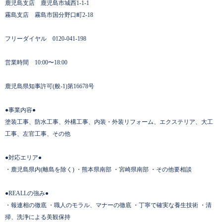
鹿児島支店 鹿児島市城西1-1-1
霧島支店 霧島市国分野口町2-18
フリーダイヤル 0120-041-198
営業時間 10:00〜18:00
鹿児島県知事許可(般-1)第16678号
●事業内容●
塗装工事、防水工事、外構工事、内装・外装リフォーム、エクステリア、大工
工事、左官工事、その他
●対応エリア●
・鹿児島県内(離島を除く) ・熊本県南部 ・宮崎県南部 ・その他要相談
●REALLの強み●
・報連相の徹底 ・職人のモラル、マナーの徹底 ・丁寧で確実な養生技術 ・清
掃、洗浄による美観保持