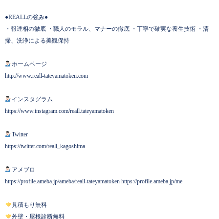
●REALLの強み●
・報連相の徹底 ・職人のモラル、マナーの徹底 ・丁寧で確実な養生技術 ・清
掃、洗浄による美観保持
ホームページ
http://www.reall-tateyamatoken.com
インスタグラム
https://www.instagram.com/reall.tateyamatoken
Twitter
https://twitter.com/reall_kagoshima
アメブロ
https://profile.ameba.jp/ameba/reall-tateyamatoken https://profile.ameba.jp/me
見積もり無料
外壁・屋根診断無料