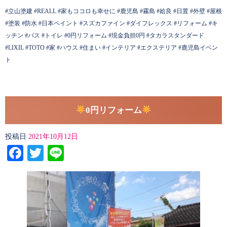
#立山塗建 #REALL #家もココロも幸せに #鹿児島 #霧島 #姶良 #日置 #外壁 #屋根
#塗装 #防水 #日本ペイント #スズカファイン #ダイフレックス #リフォーム #キ
ッチン #バス #トイレ #0円リフォーム #現金負担0円 #タカラスタンダード
#LIXIL #TOTO #家 #ハウス #住まい #インテリア #エクステリア #鹿児島イベン
ト
0円リフォーム
投稿日
2021年10月12日
Facebook
Twitter
Line