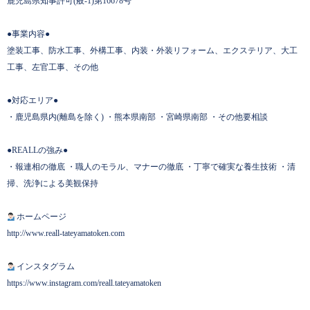
鹿児島県知事許可(般-1)第16678号
●事業内容●
塗装工事、防水工事、外構工事、内装・外装リフォーム、エクステリア、大工
工事、左官工事、その他
●対応エリア●
・鹿児島県内(離島を除く) ・熊本県南部 ・宮崎県南部 ・その他要相談
●REALLの強み●
・報連相の徹底 ・職人のモラル、マナーの徹底 ・丁寧で確実な養生技術 ・清
掃、洗浄による美観保持
ホームページ
http://www.reall-tateyamatoken.com
インスタグラム
https://www.instagram.com/reall.tateyamatoken