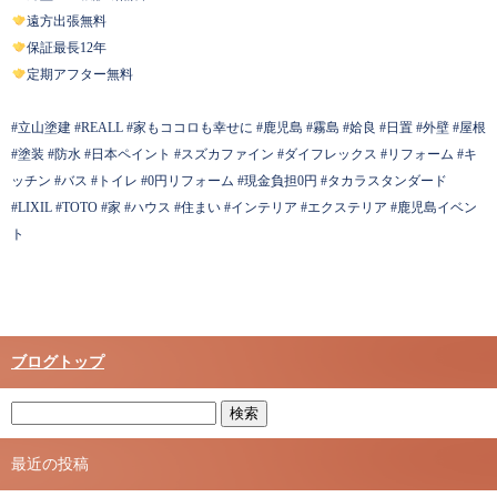
遠方出張無料
保証最長12年
定期アフター無料
#立山塗建 #REALL #家もココロも幸せに #鹿児島 #霧島 #姶良 #日置 #外壁 #屋根
#塗装 #防水 #日本ペイント #スズカファイン #ダイフレックス #リフォーム #キ
ッチン #バス #トイレ #0円リフォーム #現金負担0円 #タカラスタンダード
#LIXIL #TOTO #家 #ハウス #住まい #インテリア #エクステリア #鹿児島イベン
ト
ブログトップ
最近の投稿