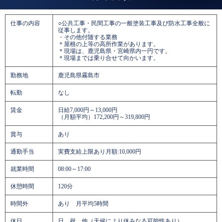
仕事の内容
○公共工事・民間工事の一般塗装工事及び防水工事全般に
従事します。
・その他付随する業務
＊屋根の上等の高所作業があります。
＊現場は、鹿児島県・宮崎県内一円です。
＊現場までは乗り合せて向かいます。
勤務地
鹿児島県霧島市
転勤
なし
賃金
日給7,000円～13,000円
（月額平均）172,200円～319,800円
賞与
あり
通勤手当
実費支給上限あり月額:10,000円
就業時間
08:00～17:00
休憩時間
120分
時間外
あり 月平均5時間
休日
日 祝 他（天候により休みなる可能性あり）