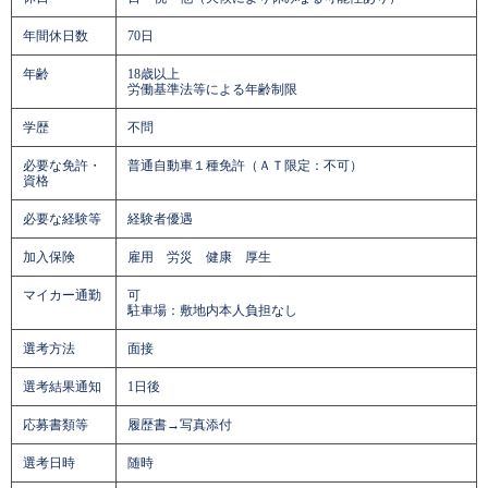
年間休日数
70日
年齢
18歳以上
労働基準法等による年齢制限
学歴
不問
必要な免許・
普通自動車１種免許（ＡＴ限定：不可）
資格
必要な経験等
経験者優遇
加入保険
雇用 労災 健康 厚生
マイカー通勤
可
駐車場：敷地内本人負担なし
選考方法
面接
選考結果通知
1日後
応募書類等
履歴書→写真添付
選考日時
随時